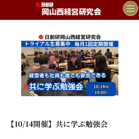
コ
ナ
ン
ビ
テ
ゲ
ン
ー
ツ
シ
へ
ョ
ス
ン
キ
に
ッ
移
プ
動
【10/14開催】共に学ぶ勉強会